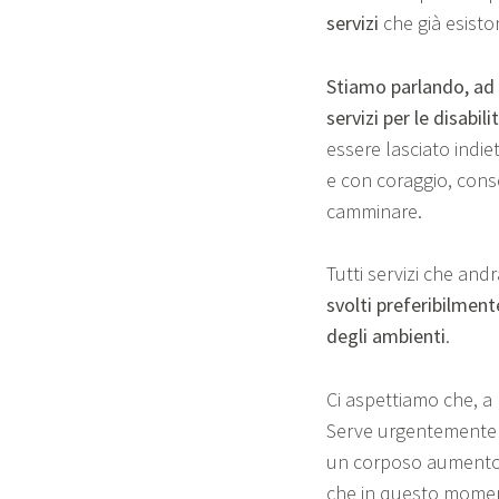
servizi
che già esisto
Stiamo parlando, ad e
servizi per le disabili
essere lasciato indie
e con coraggio, consen
camminare.
Tutti servizi che and
svolti preferibilment
degli ambienti
.
Ci aspettiamo che, a 
Serve urgentemente u
un corposo aumento d
che in questo moment