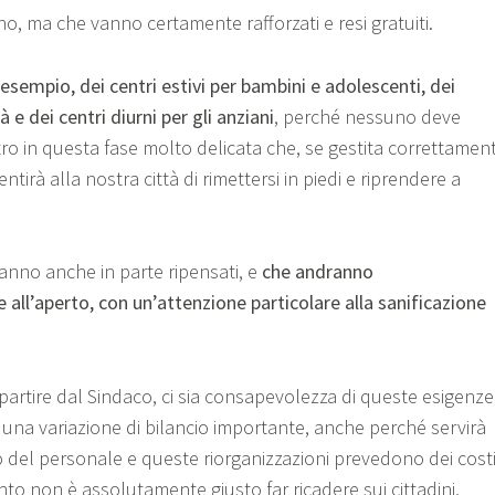
no, ma che vanno certamente rafforzati e resi gratuiti.
sempio, dei centri estivi per bambini e adolescenti, dei
tà e dei centri diurni per gli anziani
, perché nessuno deve
tro in questa fase molto delicata che, se gestita correttamen
tirà alla nostra città di rimettersi in piedi e riprendere a
ranno anche in parte ripensati, e
che andranno
e all’aperto, con un’attenzione particolare alla sanificazione
partire dal Sindaco, ci sia consapevolezza di queste esigenze
na variazione di bilancio importante, anche perché servirà
el personale e queste riorganizzazioni prevedono dei cost
o non è assolutamente giusto far ricadere sui cittadini,