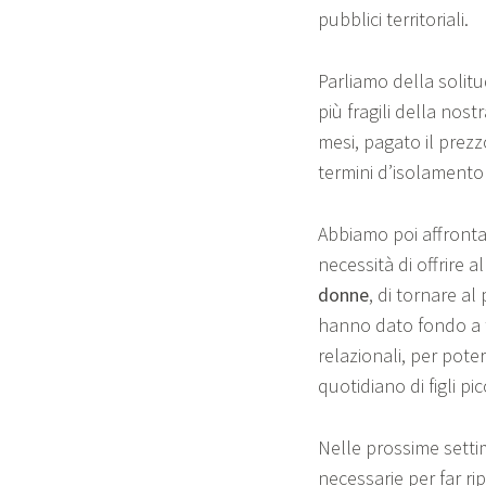
pubblici territoriali.
Parliamo della solitu
più fragili della nos
mesi, pagato il prezzo
termini d’isolamento 
Abbiamo poi affrontat
necessità di offrire a
donne
, di tornare al
hanno dato fondo a t
relazionali, per pote
quotidiano di figli pic
Nelle prossime setti
necessarie per far ri