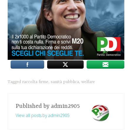
Tagged
raccolta firme
,
sanità pubblica
,
welfare
Published by
admin2905
View all posts by admin2905