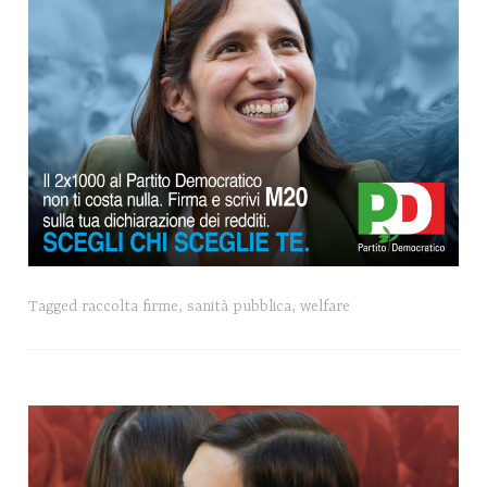
Tagged
raccolta firme
,
sanità pubblica
,
welfare