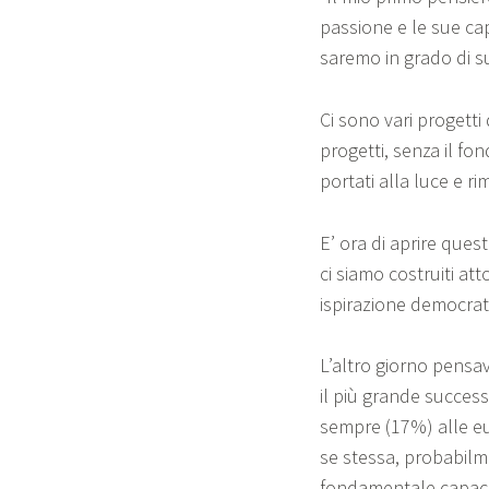
passione e le sue cap
saremo in grado di s
Ci sono vari progetti
progetti, senza il f
portati alla luce e r
E’ ora di aprire questi
ci siamo costruiti at
ispirazione democratic
L’altro giorno pensav
il più grande succes
sempre (17%) alle eu
se stessa, probabilme
fondamentale capacit