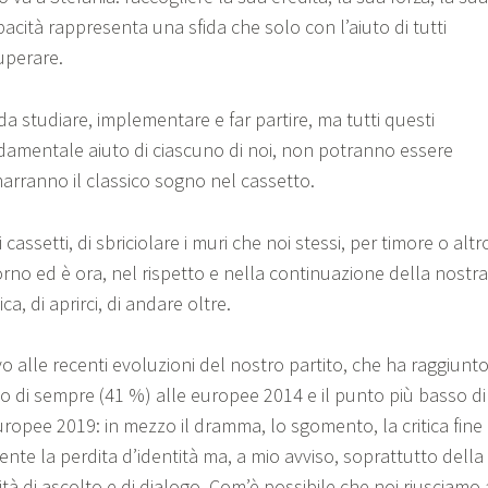
acità rappresenta una sfida che solo con l’aiuto di tutti
uperare.
 da studiare, implementare e far partire, ma tutti questi
ondamentale aiuto di ciascuno di noi, non potranno essere
imarranno il classico sogno nel cassetto.
 cassetti, di sbriciolare i muri che noi stessi, per timore o altr
torno ed è ora, nel rispetto e nella continuazione della nostra
a, di aprirci, di andare oltre.
o alle recenti evoluzioni del nostro partito, che ha raggiunt
so di sempre (41 %) alle europee 2014 e il punto più basso di
ropee 2019: in mezzo il dramma, lo sgomento, la critica fine
nte la perdita d’identità ma, a mio avviso, soprattutto della
à di ascolto e di dialogo. Com’è possibile che noi riusciamo 