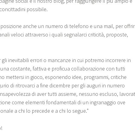
pagine social e il nostro blog, per raggiungere il più ampio e
oncittadini possibile.
osizione anche un numero di telefono e una mail, per offri
 canali veloci attraverso i quali segnalarci criticità, proposte,
 gli inevitabili errori o mancanze in cui potremo incorrere in
una costante, fattiva e proficua collaborazione con tutti
no mettersi in gioco, esponendo idee, programmi, critiche
urio di ritrovarci a fine dicembre per gli auguri in numero
nsapevolezza di aver tutti assieme, nessuno escluso, lavora
zione come elementi fondamentali di un ingranaggio ove
onale a chi lo precede e a chi lo segue.”
!