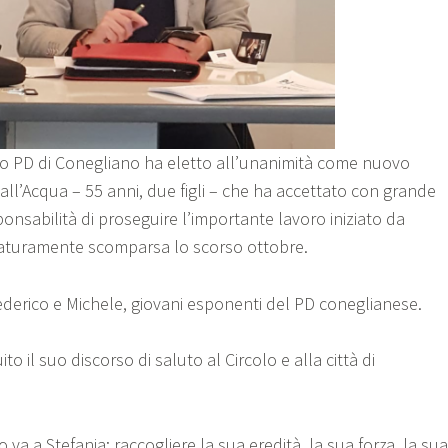
colo PD di Conegliano ha eletto all’unanimità come nuovo
all’Acqua – 55 anni, due figli – che ha accettato con grande
ponsabilità di proseguire l’importante lavoro iniziato da
maturamente scomparsa lo scorso ottobre.
derico e Michele, giovani esponenti del PD coneglianese.
o il suo discorso di saluto al Circolo e alla città di
 va a Stefania: raccogliere la sua eredità, la sua forza, la sua