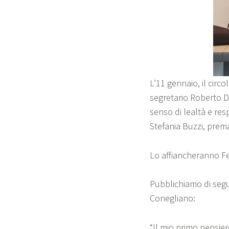
L’11 gennaio, il cir
segretario Roberto D
senso di lealtà e res
Stefania Buzzi, pre
Lo affiancheranno Fe
Pubblichiamo di seguit
Conegliano:
“Il mio primo pensiero