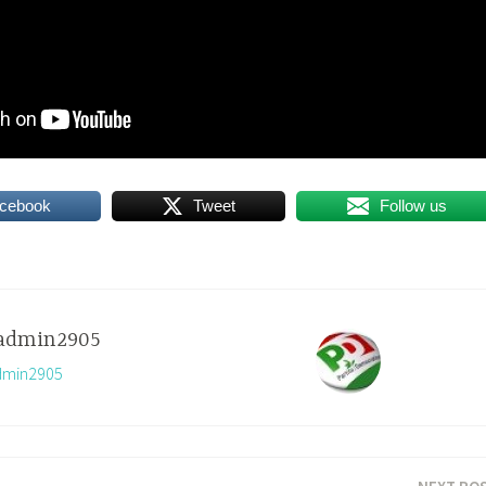
acebook
Tweet
Follow us
admin2905
admin2905