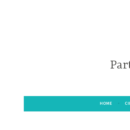
Par
HOME
CI