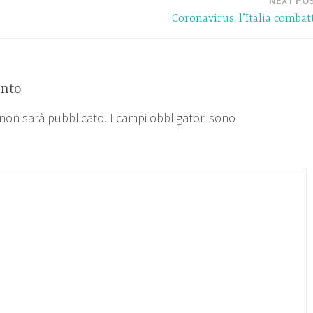
NEXT PO
Coronavirus, l’Italia combat
nto
l non sarà pubblicato.
I campi obbligatori sono