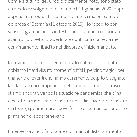
Com’è a tutti noi del Circolo tristemente noto, sono stato
chiamato a svolgere questo ruolo l’11 gennaio 2020, dopo
appena tre mesi dalla scomparsa attesa ma pur sempre
dolorosa di Stefania (11 ottobre 2019). Ho raccolto con
senso di gratitudine il suo testimone, cercando di portare
avanti un progetto di apertura e continuità come da me
convintamente ribadito nel discorso di inizio mandato.
Non sono stato certamente baciato dalla dea bendata.
Abbiamo infatti vissuto momenti difficili, persino tragici, per
una serie di eventi che hanno duramente colpito e segnato
la vita di alcuni componenti del circolo; siamo stati travolti e
stiamo ancora vivendo la situazione pandemica che ci ha
costretto a modificare le nostre abitudini, rivedere le nostre
certezze, sperimentare nuove forme di comunicazione che
prima non ci appartenevano.
Emergenza che ci fa toccare con mano il distanziamento