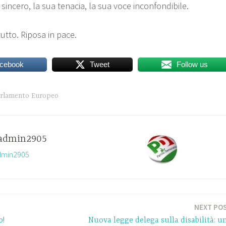
o sincero, la sua tenacia, la sua voce inconfondibile.
tutto. Riposa in pace.
acebook
Tweet
Follow us
rlamento Europeo
admin2905
admin2905
NEXT PO
o!
Nuova legge delega sulla disabilità: u