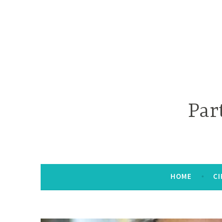
Par
HOME
CI