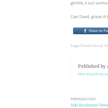
gentile, il suo sorris
Ciao David, grazie di 
Share on F
Tagged
David Sassoli
,
Pa
Published by
View all posts by 
PREVIOUS POST
Navigazione
Zaki finalmente liber