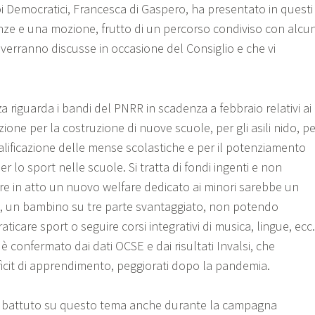
 Democratici, Francesca di Gaspero, ha presentato in questi
anze e una mozione, frutto di un percorso condiviso con alcun
 verranno discusse in occasione del Consiglio e che vi
a riguarda i bandi del PNRR in scadenza a febbraio relativi ai
zione per la costruzione di nuove scuole, per gli asili nido, pe
alificazione delle mense scolastiche e per il potenziamento
er lo sport nelle scuole. Si tratta di fondi ingenti e non
re in atto un nuovo welfare dedicato ai minori sarebbe un
lia, un bambino su tre parte svantaggiato, non potendo
praticare sport o seguire corsi integrativi di musica, lingue, ecc.
 è confermato dai dati OCSE e dai risultati Invalsi, che
icit di apprendimento, peggiorati dopo la pandemia.
 battuto su questo tema anche durante la campagna