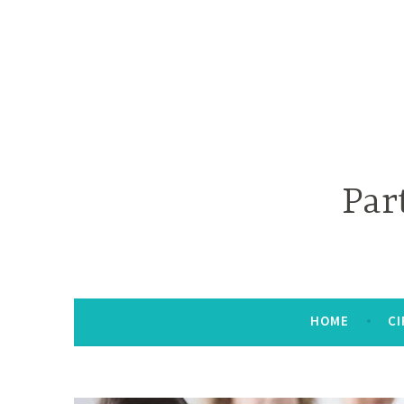
Par
HOME
CI