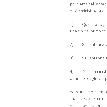
problema dell’antenn
all’Amministrazione:
1) Quali siano gli ac
Ilda sin dal primo con
2) Se l’antenna verr
3) Se l’antenna sar
4) Se l’amministraz
quartiere degli svilup
Verrà infine present
iniziative volte a mig
visti i gravi incident