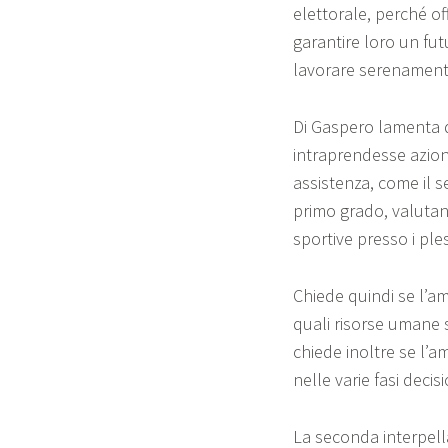
elettorale, perché offr
garantire loro un fut
lavorare serenamente
Di Gaspero lamenta di
intraprendesse azioni 
assistenza, come il 
primo grado, valutand
sportive presso i ples
Chiede quindi se l’a
quali risorse umane 
chiede inoltre se l’a
nelle varie fasi decis
La seconda interpell