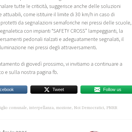
alare tutte le criticità, suggerisce anche delle soluzioni
attuabili, come istituire il limite di 30 km/h in caso di
protetti da segnalazioni semaforiche nei pressi delle scuole,
 segnaletica con impianti “SAFETY CROSS” lampeggianti, la
aversamenti pedonali rialzati e adeguatamente segnalati, il
luminazione nei pressi degli attraversamenti.
tamento di giovedì prossimo, vi invitiamo a continuare a
to e sulla nostra pagina fb.
acebook
Tweet
Follow us
iglio comunale
,
interpellanza
,
mozione
,
Noi Democratici
,
PNRR