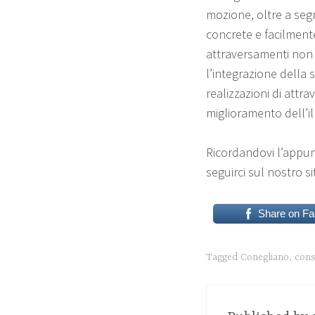
mozione, oltre a segn
concrete e facilmente 
attraversamenti non 
l’integrazione della
realizzazioni di attr
miglioramento dell’il
Ricordandovi l’appun
seguirci sul nostro si
Share on F
Tagged
Conegliano
,
cons